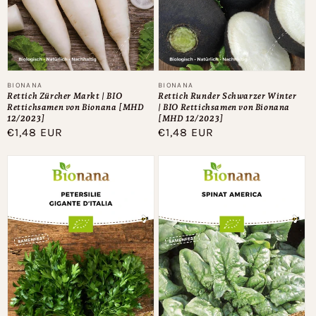
Anbieter:
Anbieter:
BIONANA
BIONANA
Rettich Zürcher Markt | BIO
Rettich Runder Schwarzer Winter
Rettichsamen von Bionana [MHD
| BIO Rettichsamen von Bionana
12/2023]
[MHD 12/2023]
Normaler
€1,48 EUR
Normaler
€1,48 EUR
Preis
Preis