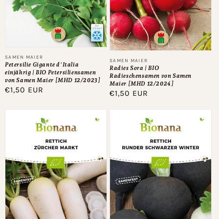
Anbieter:
SAMEN MAIER
Anbieter:
SAMEN MAIER
Petersilie Gigante d'Italia
Radies Sora | BIO
einjährig | BIO Petersiliensamen
Radieschensamen von Samen
von Samen Maier [MHD 12/2023]
Maier [MHD 12/2024]
Normaler
€1,50 EUR
Normaler
€1,50 EUR
Preis
Preis