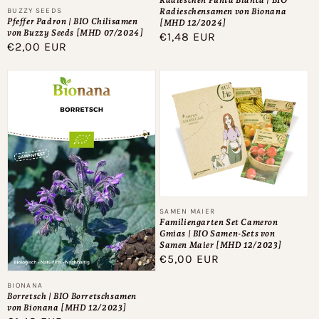
Radieschen Punta Bianca | BIO
Anbieter:
BUZZY SEEDS
Radieschensamen von Bionana
Pfeffer Padron | BIO Chilisamen
[MHD 12/2024]
von Buzzy Seeds [MHD 07/2024]
Normaler
€1,48 EUR
Normaler
€2,00 EUR
Preis
Preis
Anbieter:
SAMEN MAIER
Familiengarten Set Cameron
Gmias | BIO Samen-Sets von
Samen Maier [MHD 12/2023]
Normaler
€5,00 EUR
Preis
Anbieter:
BIONANA
Borretsch | BIO Borretschsamen
von Bionana [MHD 12/2023]