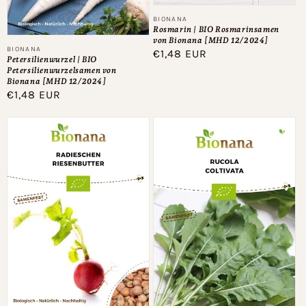
Anbieter:
BIONANA
Rosmarin | BIO Rosmarinsamen
von Bionana [MHD 12/2024]
Anbieter:
BIONANA
Normaler
€1,48 EUR
Petersilienwurzel | BIO
Preis
Petersilienwurzelsamen von
Bionana [MHD 12/2024]
Normaler
€1,48 EUR
Preis