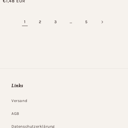
Normaler
€1,48 EUR
Preis
1
…
2
3
5
Links
Versand
AGB
Datenschutzerklärung