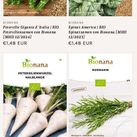
Anbieter:
Anbieter:
BIONANA
BIONANA
Petersilie Gigante d'Italia | BIO
Spinat America | BIO
Petersiliensamen von Bionana
Spinatsamen von Bionana [MHD
[MHD 12/2024]
12/2023]
Normaler
€1,48 EUR
Normaler
€1,48 EUR
Preis
Preis