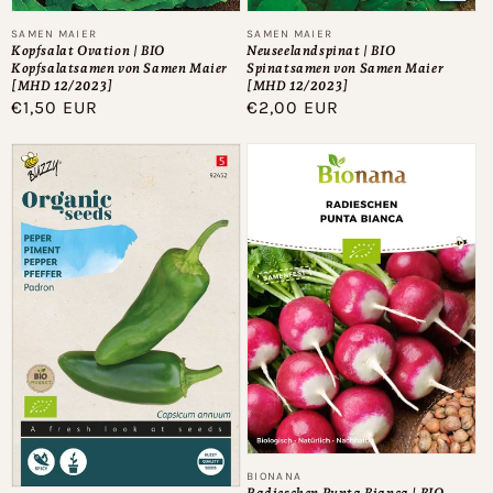
Anbieter:
Anbieter:
SAMEN MAIER
SAMEN MAIER
Kopfsalat Ovation | BIO
Neuseelandspinat | BIO
Kopfsalatsamen von Samen Maier
Spinatsamen von Samen Maier
[MHD 12/2023]
[MHD 12/2023]
Normaler
€1,50 EUR
Normaler
€2,00 EUR
Preis
Preis
Anbieter:
BIONANA