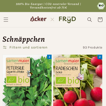
Direkt
100% Bio-Saatgut | CO2-neutraler Versand |
zum
Versandkostenfrei ab 75€
Inhalt
Warenko
Schnäppchen
Filtern und sortieren
93 Produkte