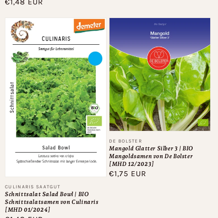
Normaler
€1,48 EUR
Preis
Anbieter:
DE BOLSTER
Mangold Glatter Silber 3 | BIO
Mangoldsamen von De Bolster
[MHD 12/2023]
Normaler
€1,75 EUR
Preis
Anbieter:
CULINARIS SAATGUT
Schnittsalat Salad Bowl | BIO
Schnittsalatsamen von Culinaris
[MHD 01/2024]