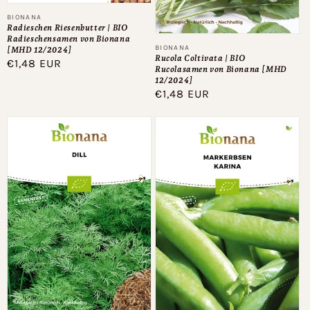
Anbieter:
BIONANA
Radieschen Riesenbutter | BIO
Radieschensamen von Bionana
Anbieter:
BIONANA
[MHD 12/2024]
Rucola Coltivata | BIO
Normaler
€1,48 EUR
Rucolasamen von Bionana [MHD
Preis
12/2024]
Normaler
€1,48 EUR
Preis