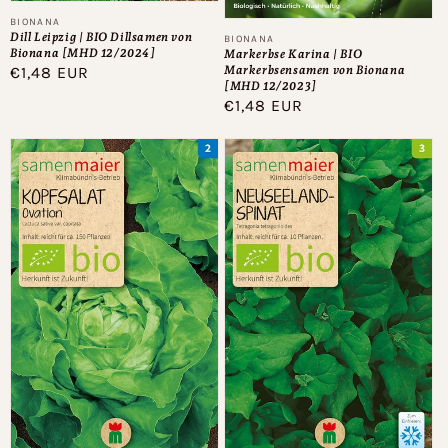
Anbieter:
BIONANA
Dill Leipzig | BIO Dillsamen von
Anbieter:
BIONANA
Bionana [MHD 12/2024]
Markerbse Karina | BIO
Markerbsensamen von Bionana
Normaler
€1,48 EUR
[MHD 12/2023]
Preis
Normaler
€1,48 EUR
Preis