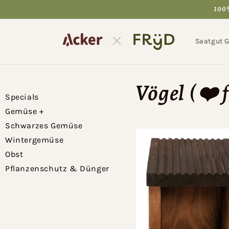
Direkt
100%
zum
Inhalt
Saatgut 
Vögel (❤️ 
Specials
Gemüse
+
Schwarzes Gemüse
Wintergemüse
Obst
Pflanzenschutz & Dünger