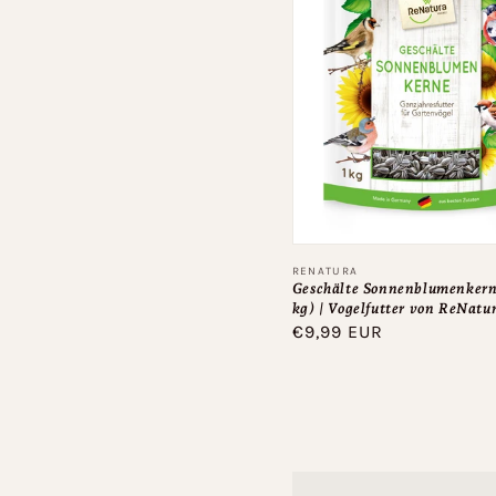
Anbieter:
RENATURA
Geschälte Sonnenblumenkern
kg) | Vogelfutter von ReNatu
Normaler
€9,99 EUR
Preis