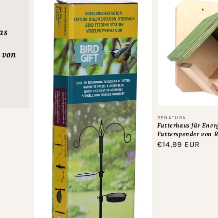
as
 von
Anbieter:
RENATURA
Futterhaus für Ener
Futterspender von 
Normaler
€14,99 EUR
Preis