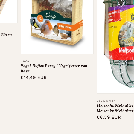
n Bûten
Anbieter:
BAZA
Vogel-Buffet Party | Vogelfutter von
Baza
Normaler
€14,49 EUR
Preis
Anbieter:
GEVO GMBH
Meisenknödelhalter 
Meisenknödelhalte
Normaler
€6,59 EUR
Preis