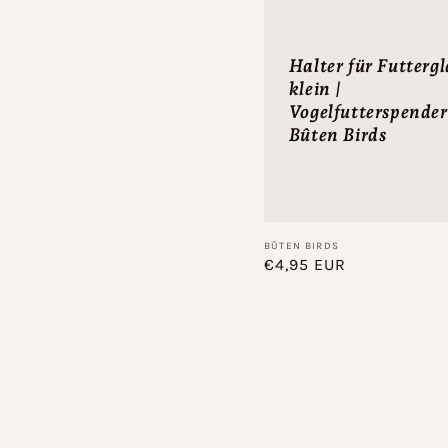
Halter für Futtergl
klein |
Vogelfutterspender
Bûten Birds
Anbieter:
BÛTEN BIRDS
Normaler
€4,95 EUR
Preis