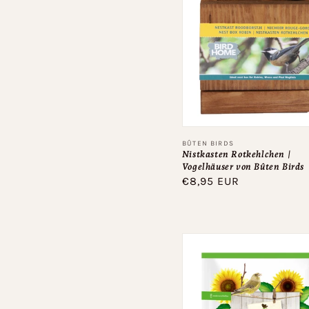
Anbieter:
BÛTEN BIRDS
Nistkasten Rotkehlchen |
Vogelhäuser von Bûten Birds
Normaler
€8,95 EUR
Preis