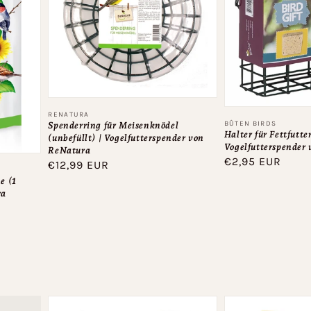
Anbieter:
RENATURA
Anbieter:
BÛTEN BIRDS
Spenderring für Meisenknödel
Halter für Fettfutte
(unbefüllt) | Vogelfutterspender von
Vogelfutterspender 
ReNatura
Normaler
€2,95 EUR
Normaler
€12,99 EUR
Preis
Preis
e (1
ra