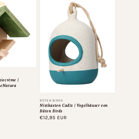
giecrème |
ReNatura
Anbieter:
BÛTEN BIRDS
Nistkasten Cadiz | Vogelhäuser von
Bûten Birds
Normaler
€12,95 EUR
Preis