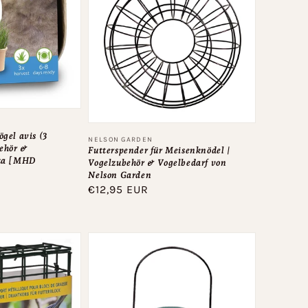
gel avis (3
Anbieter:
NELSON GARDEN
behör &
Futterspender für Meisenknödel |
aza [MHD
Vogelzubehör & Vogelbedarf von
Nelson Garden
Normaler
€12,95 EUR
Preis