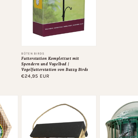
Anbieter:
BÛTEN BIRDS
Futterstation Komplettset mit
Spendern und Vogelbad |
Vogelfutterstation von Buzzy Birds
Normaler
€24,95 EUR
Preis