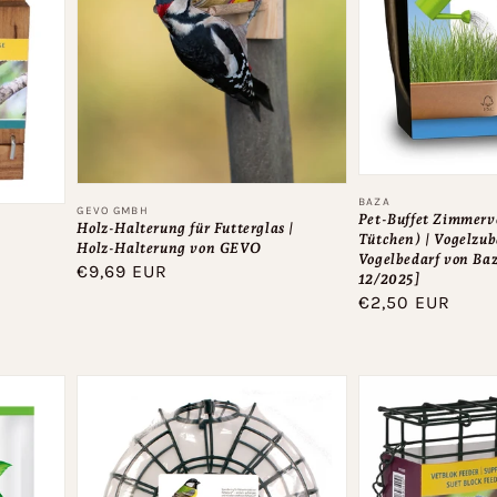
Anbieter:
BAZA
Anbieter:
GEVO GMBH
Pet-Buffet Zimmervö
Holz-Halterung für Futterglas |
Tütchen) | Vogelzu
Holz-Halterung von GEVO
Vogelbedarf von B
Normaler
€9,69 EUR
12/2025]
Preis
Normaler
€2,50 EUR
Preis