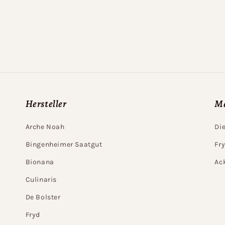
Hersteller
Me
Arche Noah
Di
Bingenheimer Saatgut
Fr
Bionana
Ac
Culinaris
De Bolster
Fryd