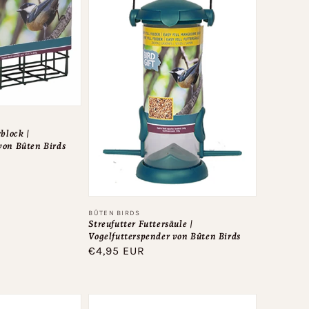
rblock |
von Bûten Birds
Anbieter:
BÛTEN BIRDS
Streufutter Futtersäule |
Vogelfutterspender von Bûten Birds
Normaler
€4,95 EUR
Preis